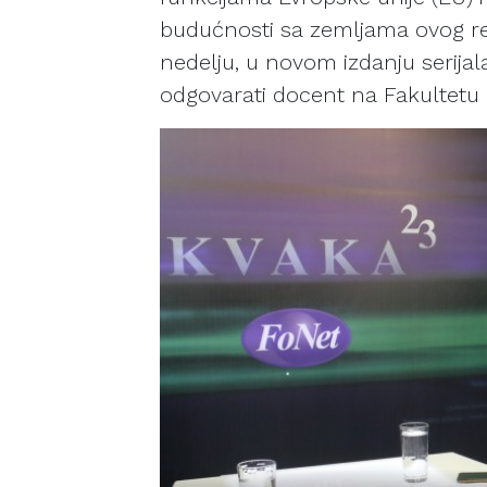
budućnosti sa zemljama ovog reg
nedelju, u novom izdanju serija
odgovarati docent na Fakultetu p