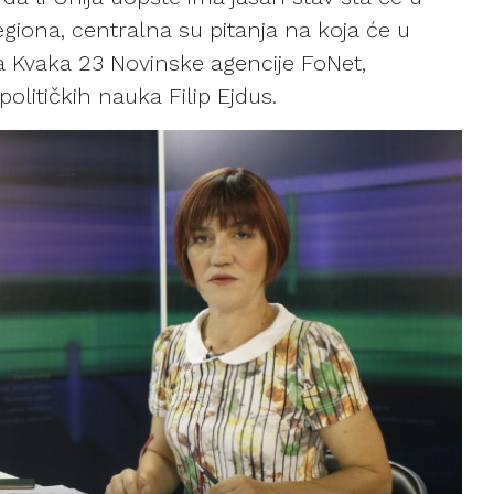
iona, centralna su pitanja na koja će u
la Kvaka 23 Novinske agencije FoNet,
olitičkih nauka Filip Ejdus.