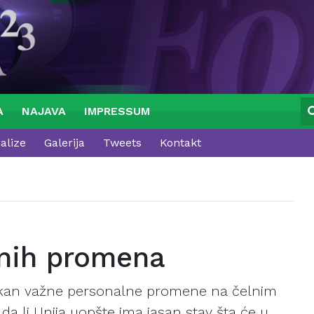
A
NAJAVA
IMPRESSUM
alize
Galerija
Tweets
Kontakt
lnih promena
Balkan važne personalne promene na čelnim
da li Unija uopšte ima jasan stav šta će u