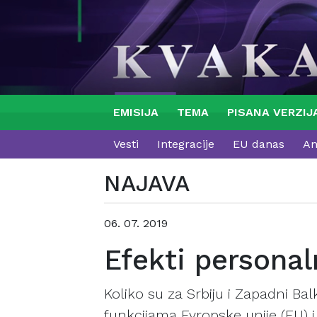
EMISIJA
TEMA
PISANA VERZIJ
Vesti
Integracije
EU danas
An
NAJAVA
06. 07. 2019
Efekti persona
Koliko su za Srbiju i Zapadni 
funkcijama Evropske unije (EU) i 